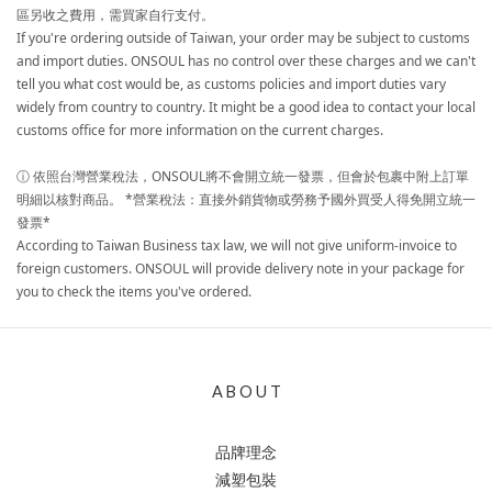
區另收之費用，需買家自行支付。
If you're ordering outside of Taiwan, your order may be subject to customs
and import duties. ONSOUL has no control over these charges and we can't
tell you what cost would be, as customs policies and import duties vary
widely from country to country. It might be a good idea to contact your local
customs office for more information on the current charges.
ⓘ 依照台灣營業稅法，ONSOUL將不會開立統一發票，但會於包裹中附上訂單
明細以核對商品。 *營業稅法：直接外銷貨物或勞務予國外買受人得免開立統一
發票*
According to Taiwan Business tax law, we will not give uniform-invoice to
foreign customers. ONSOUL will provide delivery note in your package for
you to check the items you've ordered.
A B O U T
品牌理念
減塑包裝