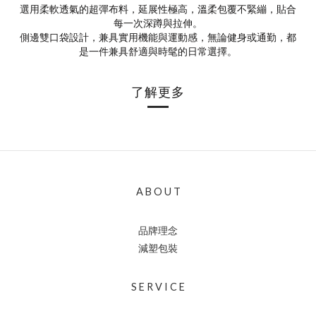
選用柔軟透氣的超彈布料，延展性極高，溫柔包覆不緊繃，貼合
每一次深蹲與拉伸。
側邊雙口袋設計，兼具實用機能與運動感，無論健身或通勤，都
是一件兼具舒適與時髦的日常選擇。
了解更多
A B O U T
品牌理念
減塑包裝
S E R V I C E