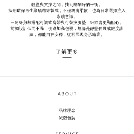
輕盈與支撐之間，找到剛剛好的平衡。
採用環保再生聚酯纖維製成，不僅親膚柔軟，也為日常選擇注入
永續意識。
三角杯剪裁搭配可調式肩帶與可替換胸墊，細節處更顯貼心。
前胸設計低而不曝，側邊加高包覆，無論是靜態伸展或輕度訓
練，都能自在安穩，從容展現身形輪廓。
了解更多
A B O U T
品牌理念
減塑包裝