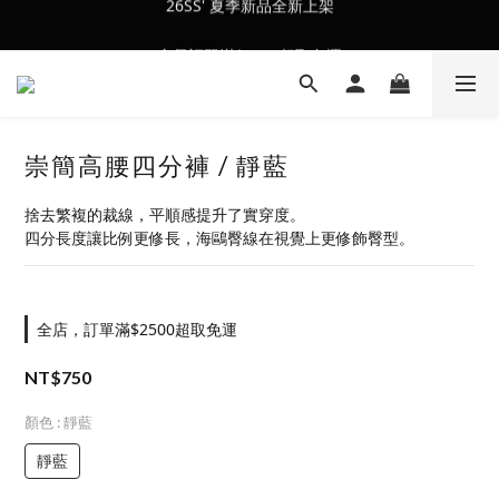
會員訂單滿$2500超取免運
會員訂單滿$2500超取免運
崇簡高腰四分褲 / 靜藍
捨去繁複的裁線，平順感提升了實穿度。
四分長度讓比例更修長，海鷗臀線在視覺上更修飾臀型。
全店，訂單滿$2500超取免運
NT$750
顏色
: 靜藍
靜藍