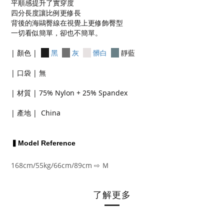
平順感提升了實穿度
四分長度讓比例更修長
背後的海鷗臀線在視覺上更修飾臀型
一切看似簡單，卻也不簡單。
| 顏色 |
黑
灰
髒白
靜藍
| 口袋 | 無
| 材質 | 75% Nylon + 25% Spandex
| 產地 | China
▍Model Reference
168cm/55kg/66cm/89cm ⇨ Ｍ
了解更多