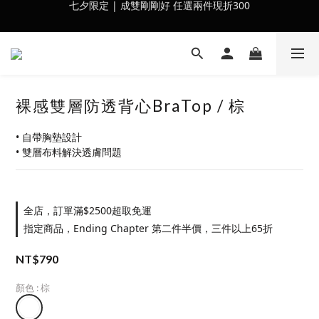
七夕限定 | 成雙剛剛好 任選兩件現折300
會員訂單滿$2500超取免運
會員訂單滿$2500超取免運
裸感雙層防透背心BraTop / 棕
• 自帶胸墊設計
• 雙層布料解決透膚問題
全店，訂單滿$2500超取免運
指定商品，Ending Chapter 第二件半價，三件以上65折
NT$790
顏色
: 棕