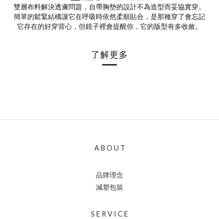
雙層布料解決透膚問題，自帶胸墊的設計不為造型而妥協實穿。
簡單的鬆緊結構讓它在呼吸時依然柔順貼合，是那種穿了會忘記
它存在的好穿背心，但鏡子裡會提醒你，它的版型有多收斂。
了解更多
A B O U T
品牌理念
減塑包裝
S E R V I C E