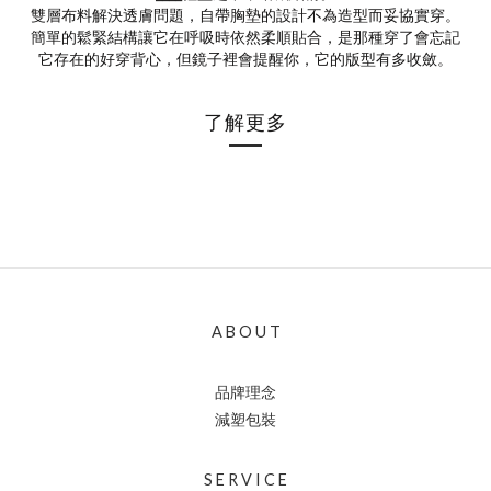
雙層布料解決透膚問題，自帶胸墊的設計不為造型而妥協實穿。
簡單的鬆緊結構讓它在呼吸時依然柔順貼合，是那種穿了會忘記
它存在的好穿背心，但鏡子裡會提醒你，它的版型有多收斂。
了解更多
A B O U T
品牌理念
減塑包裝
S E R V I C E