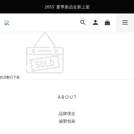
會員訂單滿$2500超取免運
26SS' 夏季新品全新上架
會員訂單滿$2500超取免運
此活動已下架
A B O U T
品牌理念
減塑包裝