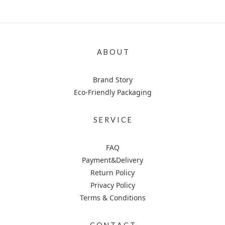
A B O U T
Brand Story
Eco-Friendly Packaging
S E R V I C E
FAQ
Payment&Delivery
Return Policy
Privacy Policy
Terms & Conditions