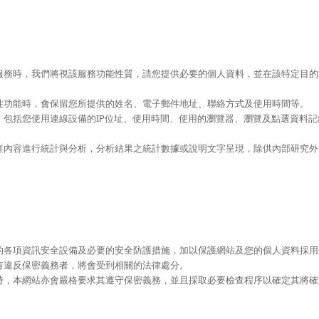
服務時，我們將視該服務功能性質，請您提供必要的個人資料，並在該特定目的
性功能時，會保留您所提供的姓名、電子郵件地址、聯絡方式及使用時間等。
，包括您使用連線設備的IP位址、使用時間、使用的瀏覽器、瀏覽及點選資料
查內容進行統計與分析，分析結果之統計數據或說明文字呈現，除供內部研究外
的各項資訊安全設備及必要的安全防護措施，加以保護網站及您的個人資料採用
有違反保密義務者，將會受到相關的法律處分。
時，本網站亦會嚴格要求其遵守保密義務，並且採取必要檢查程序以確定其將確