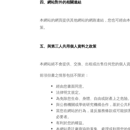
四、網站對外的相關連結
本網站的網頁提供其他網站的網路連結，您也可經由
策。
五、與第三人共用個人資料之政策
本網站絕不會提供、交換、出租或出售任何您的個人
前項但書之情形包括不限於：
經由您書面同意。
法律明文規定。
為免除您生命、身體、自由或財產上之危險
與公務機關或學術研究機構合作，基於公共
當您在網站的行為，違反服務條款或可能損
必要者。
有利於您的權益。
本網站委託廠商協助蒐集、處理或利用您的