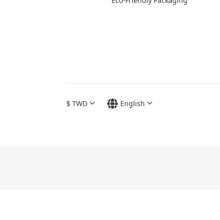
Eco-Friendly Packaging
$
TWD
English