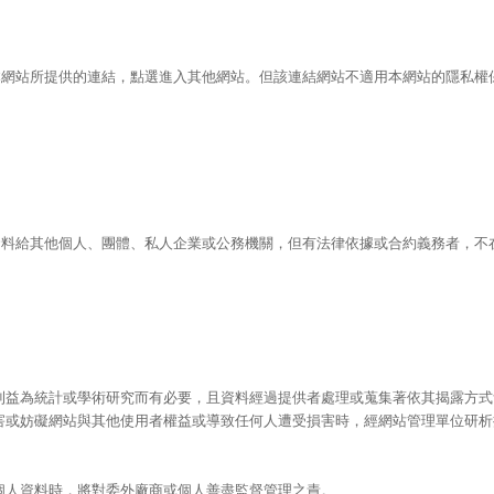
本網站所提供的連結，點選進入其他網站。但該連結網站不適用本網站的隱私權
資料給其他個人、團體、私人企業或公務機關，但有法律依據或合約義務者，不
。
利益為統計或學術研究而有必要，且資料經過提供者處理或蒐集著依其揭露方式
害或妨礙網站與其他使用者權益或導致任何人遭受損害時，經網站管理單位研析
個人資料時，將對委外廠商或個人善盡監督管理之責。