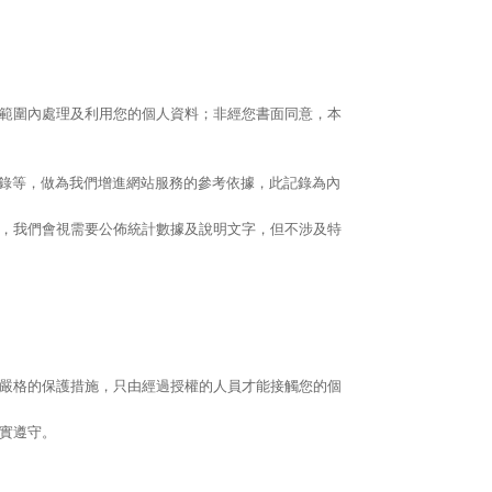
範圍內處理及利用您的個人資料；非經您書面同意，本
記錄等，做為我們增進網站服務的參考依據，此記錄為內
，我們會視需要公佈統計數據及說明文字，但不涉及特
嚴格的保護措施，只由經過授權的人員才能接觸您的個
實遵守。