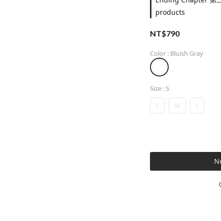
products
NT$790
Color
: Bluish Gray
Size
: S
S
M
L
No