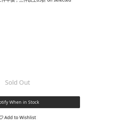
Sold Out
tify When in Stock
Add to Wishlist