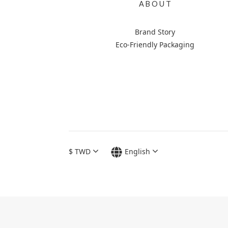
A B O U T
Brand Story
Eco-Friendly Packaging
$
TWD
English