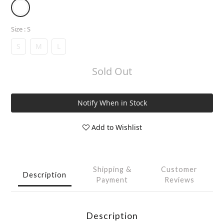
Size
: S
S
M
L
Sold Out
Notify When in Stock
Add to Wishlist
Shipping &
Customer
Description
Payment
Reviews
Description