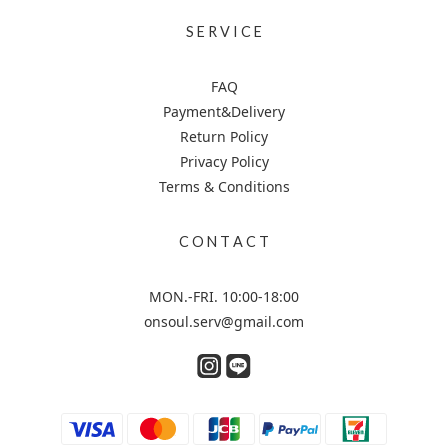
S E R V I C E
FAQ
Payment&Delivery
Return Policy
Privacy Policy
Terms & Conditions
C O N T A C T
MON.-FRI. 10:00-18:00
onsoul.serv@gmail.com