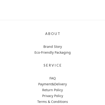
A B O U T
Brand Story
Eco-Friendly Packaging
S E R V I C E
FAQ
Payment&Delivery
Return Policy
Privacy Policy
Terms & Conditions