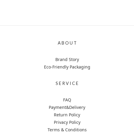
A B O U T
Brand Story
Eco-Friendly Packaging
S E R V I C E
FAQ
Payment&Delivery
Return Policy
Privacy Policy
Terms & Conditions