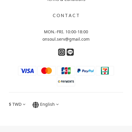
C O N T A C T
MON.-FRI. 10:00-18:00
onsoul.serv@gmail.com
$
TWD
English