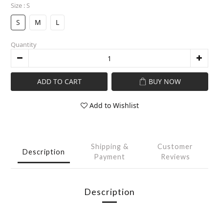
Size
: S
S
M
L
Quantity
ADD TO CART
BUY NOW
Add to Wishlist
Shipping &
Customer
Description
Payment
Reviews
Description