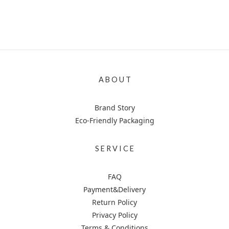
A B O U T
Brand Story
Eco-Friendly Packaging
S E R V I C E
FAQ
Payment&Delivery
Return Policy
Privacy Policy
Terms & Conditions