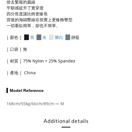
捨去繁複的裁線
平順感提升了實穿度
四分長度讓比例更修長
背後的海鷗臀線在視覺上更修飾臀型
一切看似簡單，卻也不簡單。
| 顏色 |
黑
灰
髒白
靜藍
| 口袋 | 無
| 材質 | 75% Nylon + 25% Spandex
| 產地 | China
▍Model Reference
168cm/55kg/66cm/89cm ⇨ Ｍ
Additional details