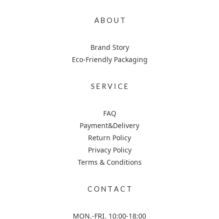
A B O U T
Brand Story
Eco-Friendly Packaging
S E R V I C E
FAQ
Payment&Delivery
Return Policy
Privacy Policy
Terms & Conditions
C O N T A C T
MON.-FRI. 10:00-18:00