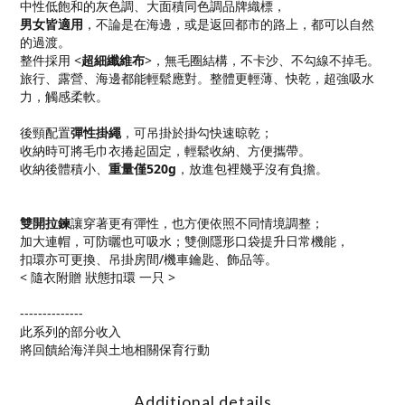
中性低飽和的灰色調、大面積同色調品牌織標，
男女皆適用
，
不論是在海邊，或是返回都市的路上，
都可以自然
的過渡。
整件採用 <
超細纖維布
>，無毛圈結構，不卡沙、不勾線不掉毛。
旅行、露營、海邊都能輕鬆應對。整體更輕薄、快乾，超強吸水
力，觸感柔軟。
後頸配置
彈性掛繩
，可吊掛於掛勾快速晾乾；
收納時可將毛巾衣捲起固定，輕鬆收納、方便攜帶。
收納後體積小、
重量僅520g
，放進包裡幾乎沒有負擔。
雙開拉鍊
讓穿著更有彈性，也方便依照不同情境調整；
加大連帽，可防曬也可吸水；雙側隱形口袋提升日常機能，
扣環亦可更換、吊掛房間/機車鑰匙、飾品等。
< 隨衣附贈 狀態扣環 一只 >
--------------
此系列的部分收入
將回饋給海洋與土地相關保育行動
Additional details