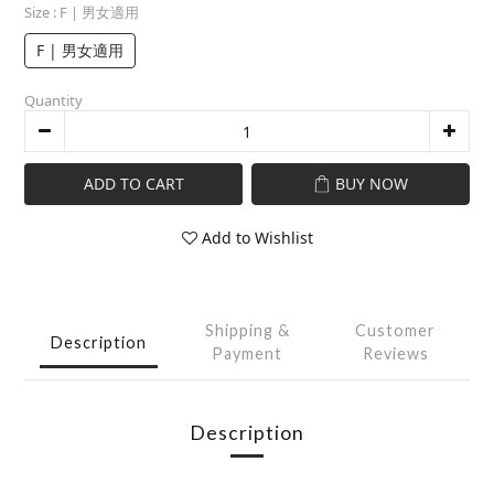
Size
: F | 男女適用
F | 男女適用
Quantity
ADD TO CART
BUY NOW
Add to Wishlist
Shipping &
Customer
Description
Payment
Reviews
Description