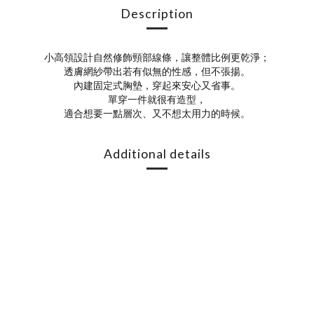
Description
小高領設計自然修飾頸部線條，讓整體比例更乾淨；
透膚網紗帶出若有似無的性感，但不張揚。
內建固定式胸墊，穿起來安心又省事。
單穿一件就很有造型，
適合想要一點層次、又不想太用力的時候。
Additional details