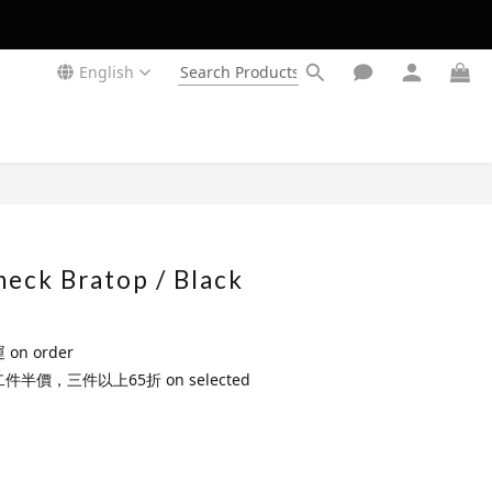
English
BUY NOW
eck Bratop / Black
n order
 第二件半價，三件以上65折 on selected