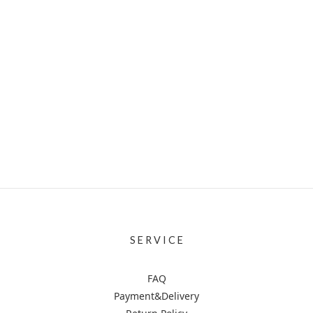
S E R V I C E
FAQ
Payment&Delivery