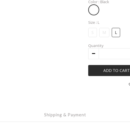
Color
: Black
Size
: L
S
M
L
Quantity
ADD TO CART
Shipping & Payment