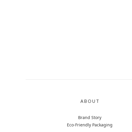
A B O U T
Brand Story
Eco-Friendly Packaging