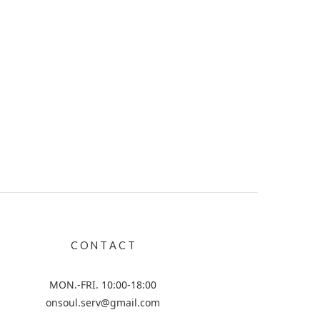
C O N T A C T
MON.-FRI. 10:00-18:00
onsoul.serv@gmail.com