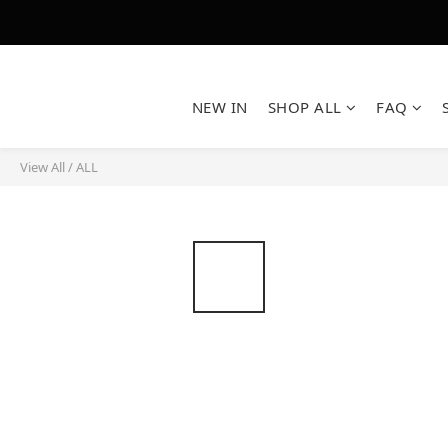
NEW IN
SHOP ALL
FAQ
View All
/
ALL