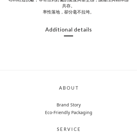
共存。
率性落地，卻分毫不拉垮。
Additional details
A B O U T
Brand Story
Eco-Friendly Packaging
S E R V I C E