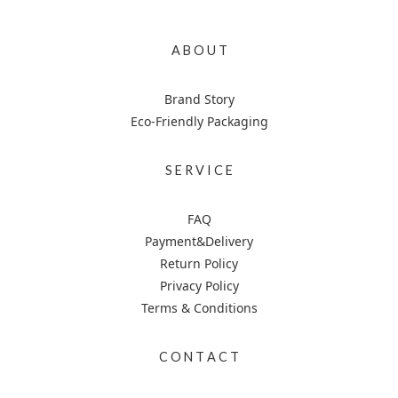
A B O U T
Brand Story
Eco-Friendly Packaging
S E R V I C E
FAQ
Payment&Delivery
Return Policy
Privacy Policy
Terms & Conditions
C O N T A C T