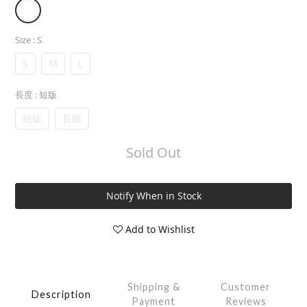
Size
: S
S
M
L
長度
: 短版
短版
長版
Sold Out
Notify When in Stock
Add to Wishlist
Shipping &
Customer
Description
Payment
Reviews