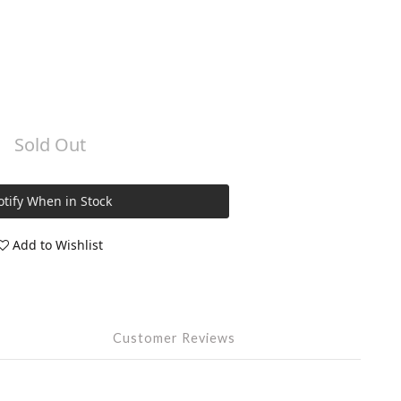
Sold Out
tify When in Stock
Add to Wishlist
Customer Reviews