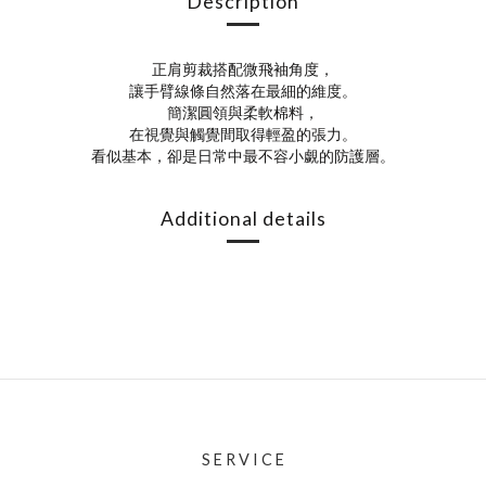
Description
正肩剪裁搭配微飛袖角度，
讓手臂線條自然落在最細的維度。
簡潔圓領與柔軟棉料，
在視覺與觸覺間取得輕盈的張力。
看似基本，卻是日常中最不容小覷的防護層。
Additional details
S E R V I C E