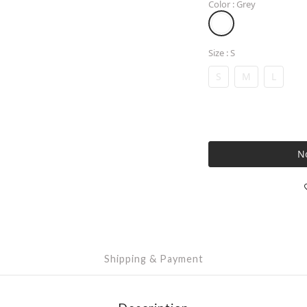
Color
: Grey
Size
: S
S
M
L
No
Shipping & Payment