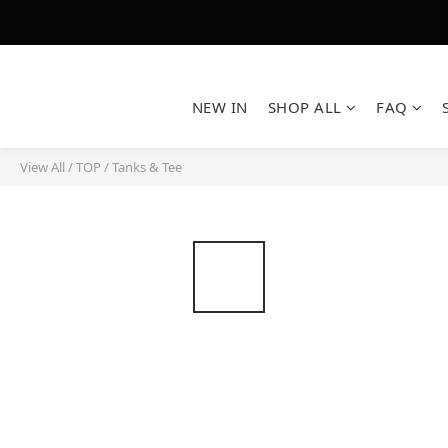
NEW IN
SHOP ALL
FAQ
View All
/
TOP
/
Tanks & Tee