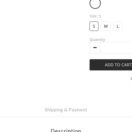
Size
: S
S
M
L
Quantity
ADD TO CART
Shipping & Payment
Description