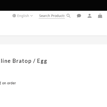
English
BUY NOW
line Bratop / Egg
n order