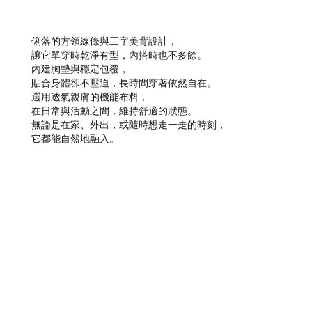
俐落的方領線條與工字美背設計，
讓它單穿時乾淨有型，內搭時也不多餘。
內建胸墊與穩定包覆，
貼合身體卻不壓迫，長時間穿著依然自在。
選用透氣親膚的機能布料，
在日常與活動之間，維持舒適的狀態。
無論是在家、外出，或隨時想走一走的時刻，
它都能自然地融入。