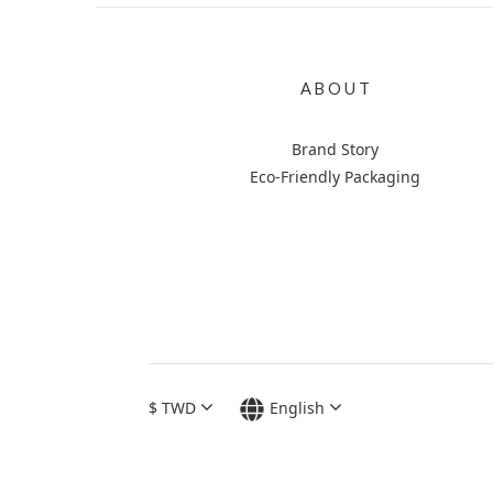
A B O U T
Brand Story
Eco-Friendly Packaging
$
TWD
English