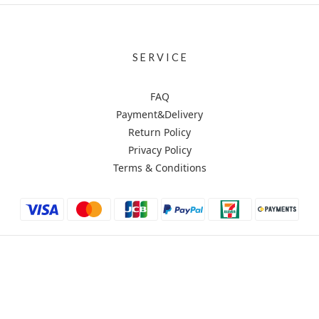
S E R V I C E
FAQ
Payment&Delivery
Return Policy
Privacy Policy
Terms & Conditions