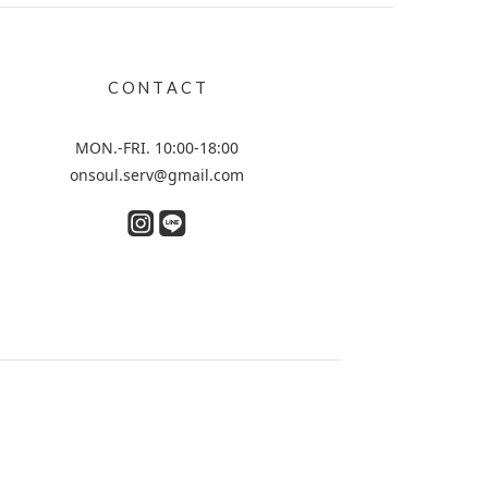
C O N T A C T
MON.-FRI. 10:00-18:00
onsoul.serv@gmail.com