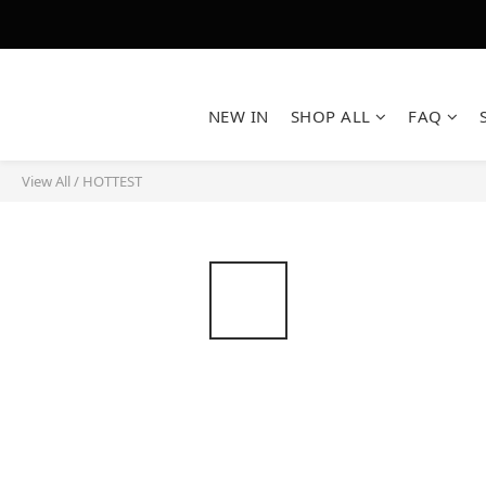
NEW IN
SHOP ALL
FAQ
View All
/
HOTTEST