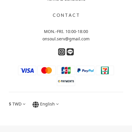
C O N T A C T
MON.-FRI. 10:00-18:00
onsoul.serv@gmail.com
$
TWD
English