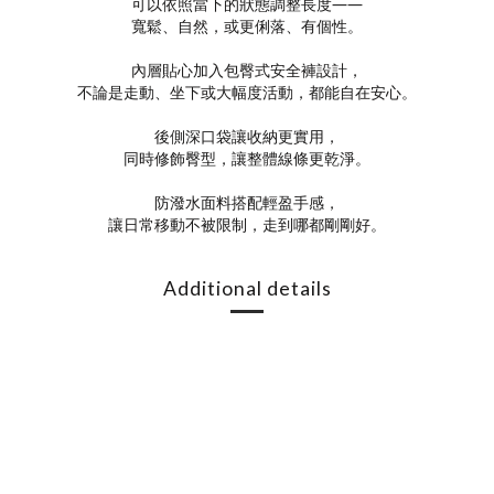
可以依照當下的狀態調整長度——
寬鬆、自然，或更俐落、有個性。
內層貼心加入包臀式安全褲設計，
不論是走動、坐下或大幅度活動，都能自在安心。
後側深口袋讓收納更實用，
同時修飾臀型，讓整體線條更乾淨。
防潑水面料搭配輕盈手感，
讓日常移動不被限制，走到哪都剛剛好。
Additional details