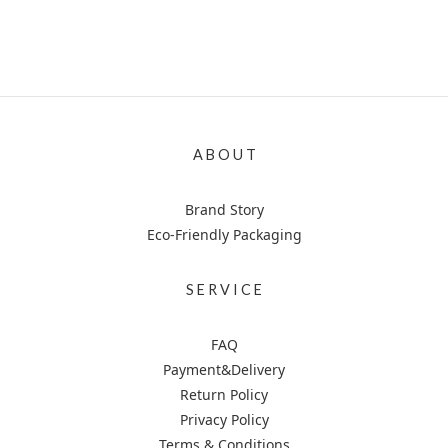
A B O U T
Brand Story
Eco-Friendly Packaging
S E R V I C E
FAQ
Payment&Delivery
Return Policy
Privacy Policy
Terms & Conditions