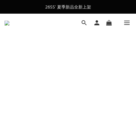
26SS' 夏季新品全新上架
會員訂單滿$2500超取免運
會員訂單滿$2500超取免運