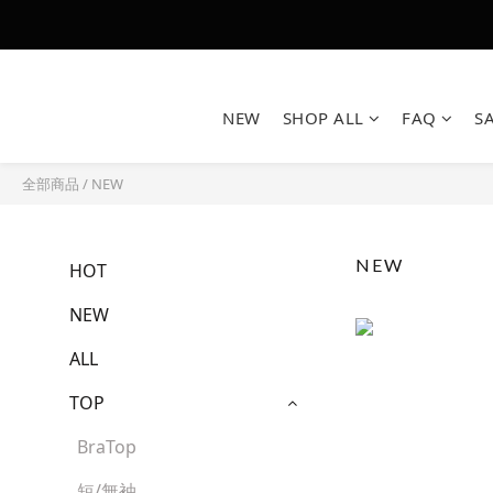
NEW
SHOP ALL
FAQ
S
全部商品
/
NEW
NEW
HOT
NEW
ALL
TOP
BraTop
短/無袖