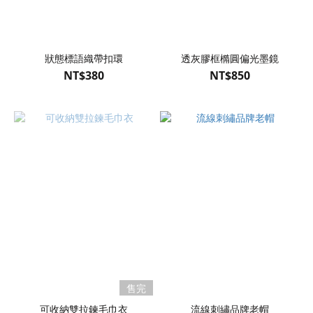
狀態標語織帶扣環
透灰膠框橢圓偏光墨鏡
NT$380
NT$850
售完
可收納雙拉鍊毛巾衣
流線刺繡品牌老帽