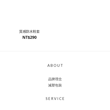
質感防水鞋套
NT$290
A B O U T
品牌理念
減塑包裝
S E R V I C E