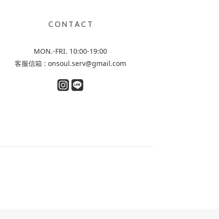
C O N T A C T
MON.-FRI. 10:00-19:00
客服信箱 : onsoul.serv@gmail.com