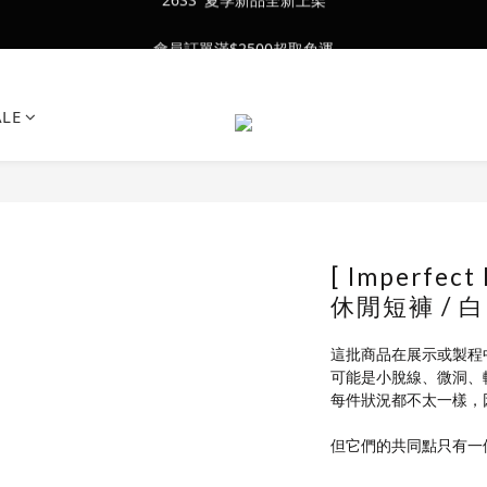
會員訂單滿$2500超取免運
會員訂單滿$2500超取免運
26SS' 夏季新品全新上架
ALE
會員訂單滿$2500超取免運
[ Imperfec
休閒短褲 / 白
這批商品在展示或製程
可能是小脫線、微洞、
每件狀況都不太一樣，
但它們的共同點只有一