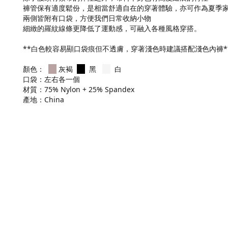
褲管保有適度鬆份，是相當舒適自在的穿著體驗，亦可作為夏季
兩側皆附有口袋，方便我們日常收納小物
細緻的羅紋線條更降低了運動感，可融入各種風格穿搭。
**白色較容易顯口袋痕但不透膚，穿著淺色時建議搭配淺色內褲*
顏色：
灰褐
黑
白
口袋：左右各一個
材質：75% Nylon + 25% Spandex
產地：China