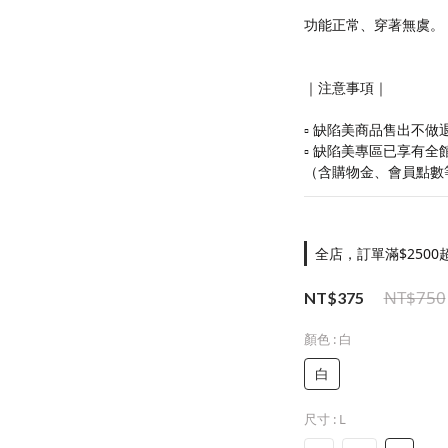
功能正常、穿著無虞。
｜注意事項｜
▫️ 缺陷美商品售出不
▫️ 缺陷美專區已享有
（含購物金、會員點數
全店，訂單滿$2500
NT$750
NT$375
顏色
: 白
白
尺寸
: L