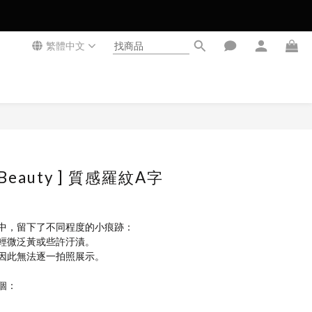
繁體中文
立即購買
t Beauty ] 質感羅紋A字
中，留下了不同程度的小痕跡：
輕微泛黃或些許汙漬。
因此無法逐一拍照展示。
個：