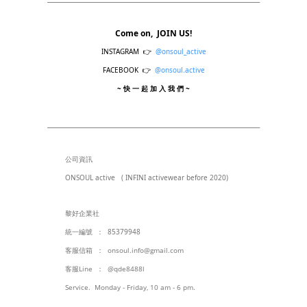
Come on, JOIN US!
INSTAGRAM
@onsoul_active
👉
FACEBOOK
@onsoul.active
👉
~ 快 一 起 加 入 我 們 ~
______________________________________________
________________
公司資訊
ONSOUL active (
INFINI activewear before 2020)
黎好企業社
統一編號
：
85379948
客服信箱 ： onsoul.info@gmail.com
客服Line
： @qde8488l
Service. Monday - Friday, 10 am - 6 pm.