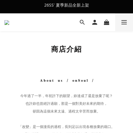
26SS' 夏季新品全新上架
會員訂單滿$2500超取免運
會員訂單滿$2500超取免運
商店介紹
𝐀 𝐛 𝐨 𝐮 𝐭 𝐮 𝐬 / 𝐨 𝐧 𝐒 𝐨 𝐮 𝐥 /
今年過了一半，年初許下的願望，妳達成了還是放棄了呢？
也許妳也曾經許過願，
那是一個對美好未來的期待，
卻因為這個未來太遠、過程太辛苦而放棄。
「改變」是一個漫長的過程，
長到足以出現各種放棄的藉口。