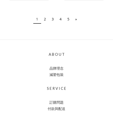
1
2
3
4
5
»
A B O U T
品牌理念
減塑包裝
S E R V I C E
訂購問題
付款與配送