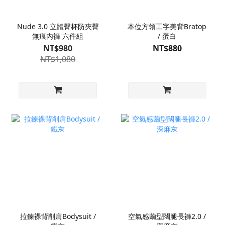
Nude 3.0 立體臀杯防夾臀
本位方領工字美背Bratop
無痕內褲 六件組
/ 蛋白
NT$980
NT$880
NT$1,080
拉鍊裸背削肩Bodysuit /
空氣感繭型闊腿長褲2.0 /