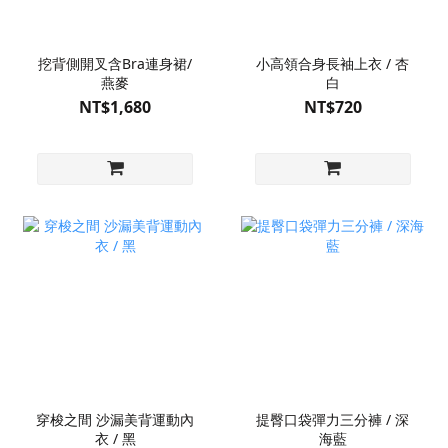
挖背側開叉含Bra連身裙/
小高領合身長袖上衣 / 杏
燕麥
白
NT$1,680
NT$720
穿梭之間 沙漏美背運動內
提臀口袋彈力三分褲 / 深
衣 / 黑
海藍