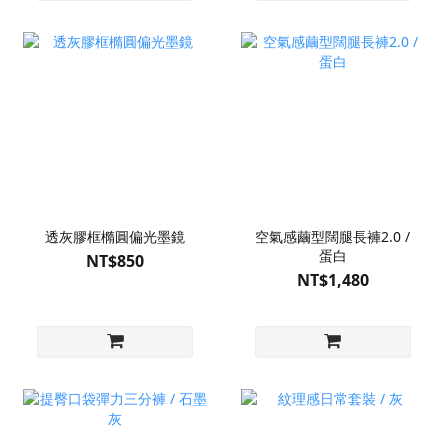
透灰膠框橢圓偏光墨鏡
空氣感繭型闊腿長褲2.0 /
蛋白
NT$850
NT$1,480