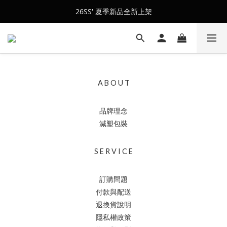
會員訂單滿$2500超取免運
26SS' 夏季新品全新上架
會員訂單滿$2500超取免運
A B O U T
品牌理念
減塑包裝
S E R V I C E
訂購問題
付款與配送
退換貨說明
隱私權政策