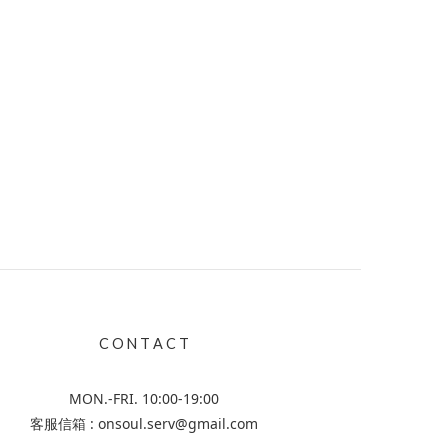
C O N T A C T
MON.-FRI. 10:00-19:00
客服信箱 : onsoul.serv@gmail.com