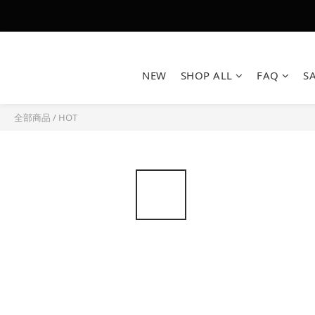
NEW
SHOP ALL
FAQ
S
全部商品
/
HOT