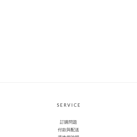
S E R V I C E
訂購問題
付款與配送