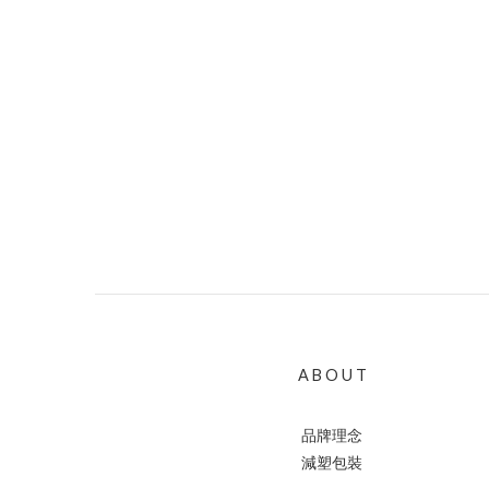
A B O U T
品牌理念
減塑包裝