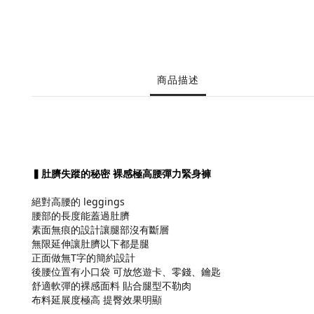
商品描述
▍肚臍失蹤的秘密 裸感極
高腰彈力緊身褲
絕對高腰的 leggings
腰部的長度能蓋過肚臍
素面無痕的設計讓腿部沒有斷層
無限延伸讓肚臍以下都是腿
正面做無T字的簡約設計
後腰位置有小口袋 可放悠遊卡、零錢、鑰匙
舒適軟彈的裸感面料 貼合腿型不勒肉
布料延展度極高 提臀效果明顯