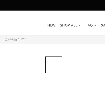
NEW
SHOP ALL
FAQ
S
全部商品
/
HOT