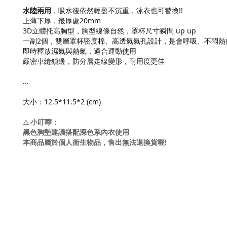
水陸兩用
，吸水後依然輕盈不沉重，泳衣也可替換!!
上薄下厚，最厚處20mm
3D立體托高胸型，胸型線條自然，罩杯尺寸瞬間 up up
一副2個，雙層罩杯密度棉、高透氣氣孔設計，是會呼吸、不悶熱
即時釋放濕氣與熱氣，適合運動使用
嚴密車縫鎖邊，防分層走線變形，耐用度更佳
...
大小：12.5*11.5*2 (cm)
小叮嚀：
⚠️
黑色胸墊建議搭配深色系內衣使用
本商品屬於個人衛生物品，售出無法退換貨喔!