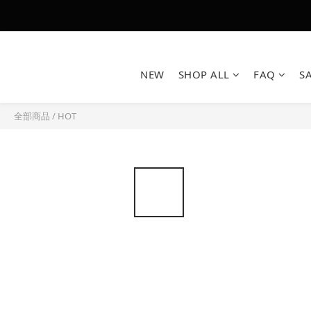
NEW
SHOP ALL
FAQ
S
全部商品
/
HOT