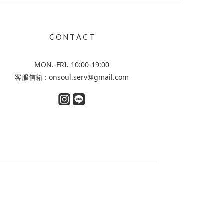
C O N T A C T
MON.-FRI. 10:00-19:00
客服信箱 : onsoul.serv@gmail.com