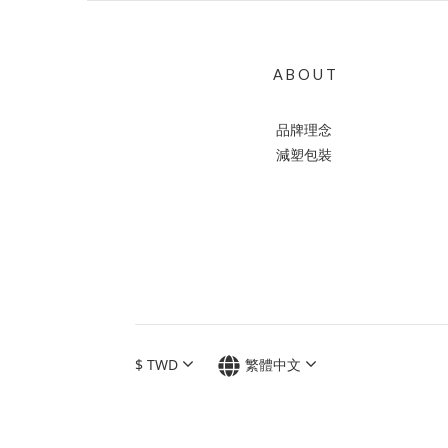
A B O U T
品牌理念
減塑包裝
$
TWD
繁體中文