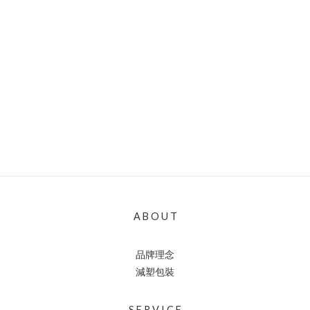
A B O U T
品牌理念
減塑包裝
S E R V I C E