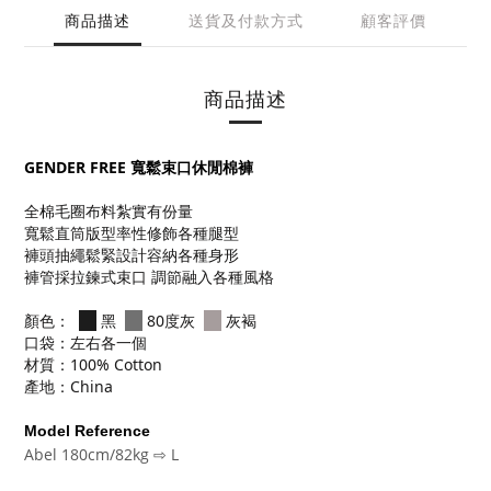
商品描述
送貨及付款方式
顧客評價
商品描述
GENDER FREE 寬鬆束口休閒棉褲
全棉毛圈布料紮實有份量
寬鬆直筒版型率性修飾各種腿型
褲頭抽繩鬆緊設計容納各種身形
褲管採拉鍊式束口 調節融入各種風格
顏色：
黑
80度灰
灰褐
口袋：左右各一個
材質：100% Cotton
產地：China
Model Reference
Abel 180cm/82kg ⇨ L