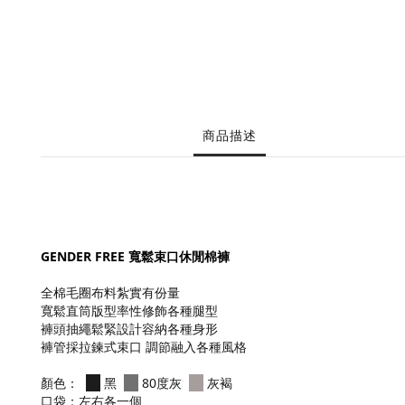
商品描述
GENDER FREE 寬鬆束口休閒棉褲
全棉毛圈布料紮實有份量
寬鬆直筒版型率性修飾各種腿型
褲頭抽繩鬆緊設計容納各種身形
褲管採拉鍊式束口 調節融入各種風格
顏色：
黑
80度灰
灰褐
口袋：左右各一個