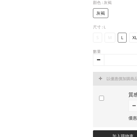
顏色
: 灰褐
灰褐
尺寸
: L
S
M
L
XL
數量
以優惠價加購商
質感
優惠
加入購物車