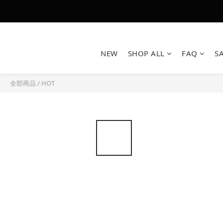
NEW
SHOP ALL
FAQ
S
全部商品
/
HOT