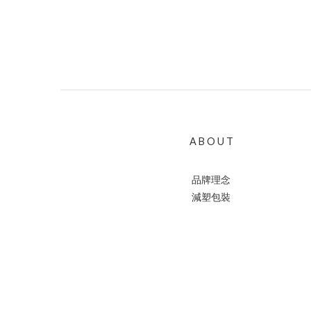
A B O U T
品牌理念
減塑包裝