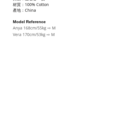
材質：100% Cotton
產地：China
Model Reference
Anya 168cm/55kg
⇨
M
Vera 170cm/53kg
⇨ M