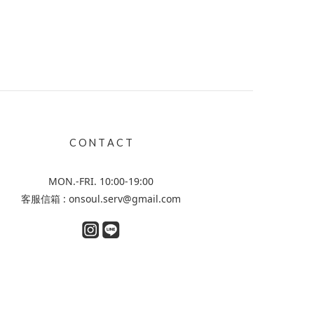
C O N T A C T
MON.-FRI. 10:00-19:00
客服信箱 : onsoul.serv@gmail.com