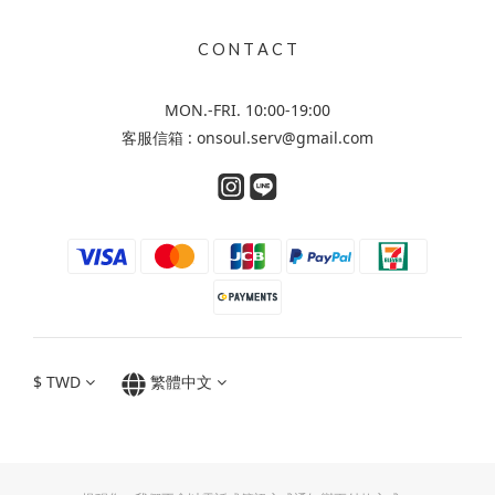
C O N T A C T
MON.-FRI. 10:00-19:00
客服信箱 : onsoul.serv@gmail.com
$
TWD
繁體中文