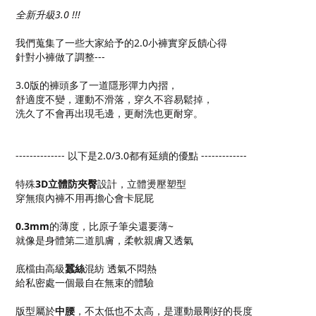
全新升級3.0 !!!
我們蒐集了一些大家給予的2.0小褲實穿反饋心得
針對小褲做了調整---
3.0版的褲頭多了一道隱形彈力內摺，
舒適度不變，運動不滑落，穿久不容易鬆掉，
洗久了不會再出現毛邊，更耐洗也更耐穿。
-------------- 以下是2.0/3.0都有延續的優點 -------------
特殊
3D立體防夾臀
設計，立體燙壓塑型
穿無痕內褲不用再擔心會卡屁屁
0.3mm
的薄度，比原子筆尖還要薄~
就像是身體第二道肌膚，柔軟親膚又透氣
底檔由高級
蠶絲
混紡 透氣不悶熱
給私密處一個最自在無束的體驗
版型屬於
中腰
，不太低也不太高，是運動最剛好的長度