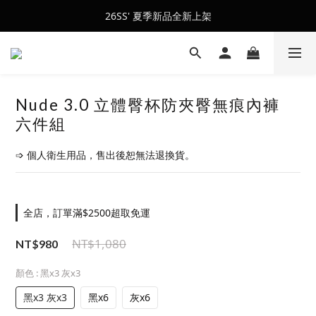
會員訂單滿$2500超取免運
26SS' 夏季新品全新上架
會員訂單滿$2500超取免運
Nude 3.0 立體臀杯防夾臀無痕內褲
六件組
➩ 個人衛生用品，售出後恕無法退換貨。
全店，訂單滿$2500超取免運
NT$1,080
NT$980
顏色
: 黑x3 灰x3
黑x3 灰x3
黑x6
灰x6