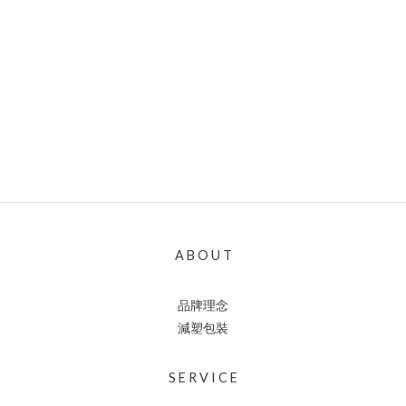
A B O U T
品牌理念
減塑包裝
S E R V I C E