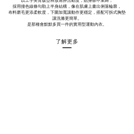
以工字美背版型釋放肩胛活動度，貼身卻不束縛；
採用撞色線條勾勒上半身結構，像在肌膚上畫出俐落輪廓，
布料磨毛更添柔軟度，下圍加寬讓動作更穩定，搭配可拆式胸墊
讓洗滌更簡單。
是那種會默默多買一件的實用型運動內衣。
了解更多