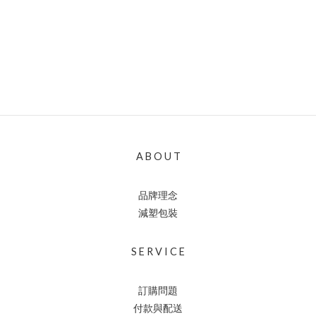
A B O U T
品牌理念
減塑包裝
S E R V I C E
訂購問題
付款與配送