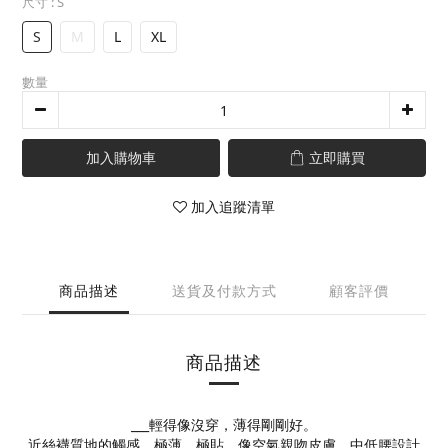
尺寸
: S
S
M
L
XL
數量
加入購物車
立即購買
加入追蹤清單
商品描述
送貨及付款方式
顧客評價
商品描述
___輕得像沒穿，薄得剛剛好。
近絲襪質地的觸感，極薄、極貼，像空氣親吻皮膚，中低腰設計