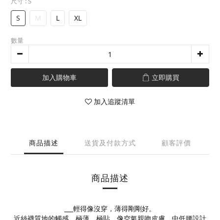
尺寸
: S
S
M
L
XL
數量
加入購物車
立即購買
加入追蹤清單
商品描述
送貨及付款方式
顧客評價
商品描述
___輕得像沒穿，薄得剛剛好。
近絲襪質地的觸感，極薄、極貼，像空氣親吻皮膚，中低腰設計