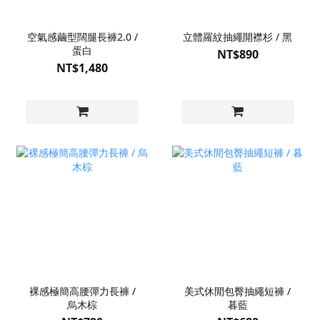
空氣感繭型闊腿長褲2.0 /
立體羅紋抽繩開襟杉 / 黑
蛋白
NT$890
NT$1,480
裸感極簡高腰彈力長褲 /
美式休閒包臀抽繩短褲 /
烏木棕
暮藍