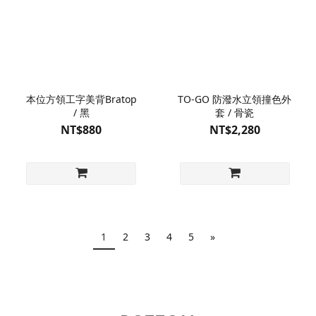
本位方領工字美背Bratop
TO-GO 防潑水立領撞色外
/ 黑
套 / 骨瓷
NT$880
NT$2,280
1
2
3
4
5
»