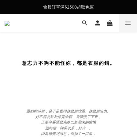
會員訂單滿$2500超取免運
會員訂單滿$2500超取免運
26SS' 夏季新品全新上架
會員訂單滿$2500超取免運
意志力不夠不能怪妳，都是衣服的錯。
運動的時候，是不是覺得越動越沈重、越動越沒力。
好不容易終於撐完全程，身體慢了下來，
正要享受運動完多巴胺帶來的愉悅
...
這時候一陣風吹來，好冷
。
因為感覺到涼意，倒抽了一口氣，