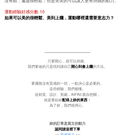
沒有錯，邋遢很輕鬆；但是美美的可以讓人更有持續的動力。
-10
運動經驗好感分數
如果可以美的很輕鬆、美到上癮，運動哪裡還需要意志力？
--------------------------------------
只要開心，就可以持續。
我們要做的只是找到讓自己
開心到會上癮
的方法。
要擺脫沒有質感的一切，一點決心是必要的。
這些經驗，我們都懂。
INFINI
從材質、設計、剪裁，
親自把關，
就是要給妳
配得上妳的東西
！
為了妳，我們很用心。
妳的訂單是寫文的動力
認同請這裡下單
>>
質感單品
<<