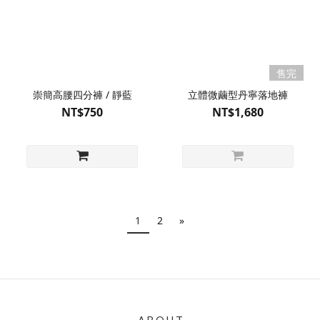
售完
崇簡高腰四分褲 / 靜藍
立體微繭型丹寧落地褲
NT$750
NT$1,680
1
2
»